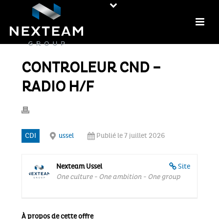
CONTROLEUR CND –
RADIO H/F
CDI
ussel
Publié le 7 juillet 2026
Nexteam Ussel
Site
One culture - One ambition - One group
À propos de cette offre