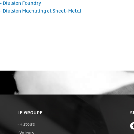
– Division Foundry
 – Division Machining et Sheet-Metal
LE GROUPE
S
Histoire
Valeurs