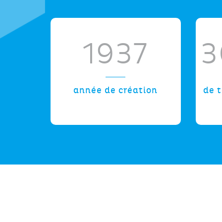
1937
3
année de création
de 