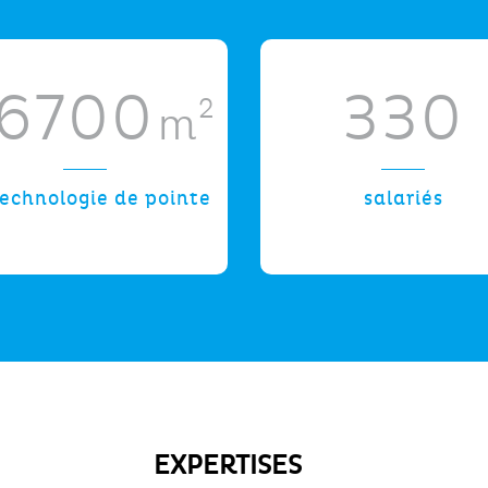
6700
330
2
m
technologie de pointe
salariés
EXPERTISES