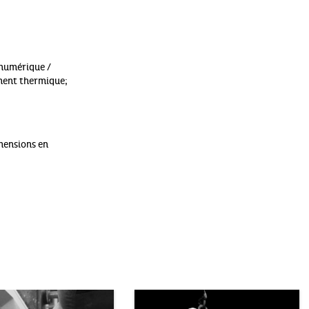
 numérique /
ment thermique;
mensions en