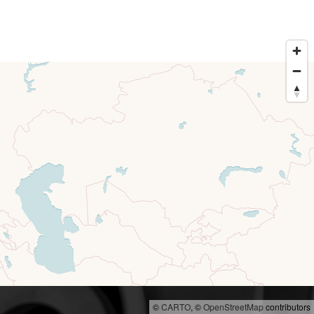
©
CARTO
, ©
OpenStreetMap
contributors